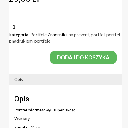
ilość
Portfele
Kategoria:
Portfele
Znaczniki:
na prezent
,
portfel
,
portfel
z
z nadrukiem
,
portfele
nadrukami
DODAJ DO KOSZYKA
Opis
Opis
Portfel młodzieżowy , super jakość .
Wymiary :
szeroki – 13 cm