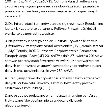
100 Tarnów, NIP: 8733260913. Ochrona danych odbywa się
zgodnie z wymogami powszechnie obowiązujących przepisów
prawa, a ich przechowywanie ma miejsce na zabezpieczonych
serwerach.
2. Dla interpretacji terminów stosuje się słowniczek Regulaminu
lub tak jak zostało to opisane w Polityce Prywatności (jeżeli
wynika to bezpośrednio z opisu).
3. Na potrzeby lepszego odbioru Polityki Prywatności termin
„Użytkownik” zastąpiony został określeniem „Ty”, „Administrator”
– „My”. Termin „RODO” oznacza Rozporządzenie Parlamentu
Europejskiego i Rady (UE) 2016/679 z dnia 27 kwietnia 2016 r. w
sprawie ochrony osób fizycznych w związku z przetwarzaniem
danych osobowych i w sprawie swobodnego przepływu takich
danych oraz uchylenia dyrektywy 95/46/WE.
4. Szanujemy prawo do prywatności i dbamy o bezpieczeństwo
danych. W tym celu używany jest m.in. bezpieczny protokół
szyfrowania komunikacji (SSL).
Dane osobowe podawane w formularzu na landing page’u są
traktowane jako poufne i nie są widoczne dla osób
nieuprawnionych.