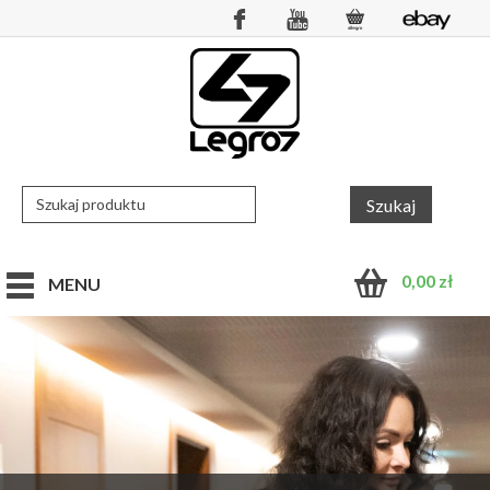
0,00
zł
MENU