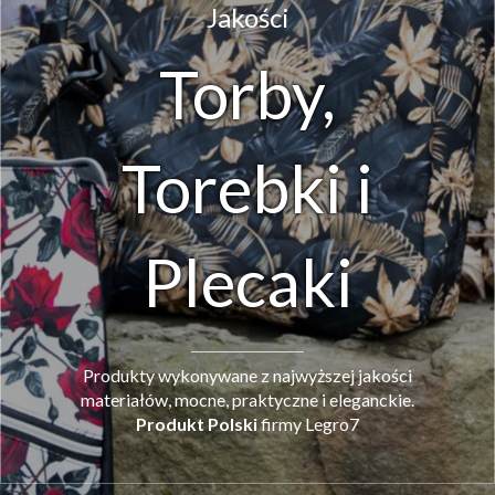
Jakości
Torby,
Torebki i
Plecaki
Produkty wykonywane z najwyższej jakości
materiałów, mocne, praktyczne i eleganckie.
Produkt Polski
firmy Legro7