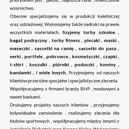
wzornictwo.
Obecnie specjalizujemy się w produkcji kaletniczej
oraz odzieżowej. Wykonujemy także nadruki na prawie
wszystkich materiałach.
Szyjemy torby szkolne ,
bagaż podręczny , torby fitness , plecaki , maski ,
maseczki , saszetki na ramię , saszetki do pasa ,
nerki , portfele , pokrowce , kosmetyczki , czapki ,
t-shirt , koszulki , piórniki , poduszki , kominy ,
bandamki , i wiele innych.
Przyjmujemy od naszych
klientów przeróżne specjalne i specjalistyczne zlecenia.
Współpracujemy z firmami branży BHP , modowymi a
nawet bankami.
Drukujemy projekty naszych klientów , przyjmujemy
indywidualne zamówienie , realizujemy zlecenia dla
klubów sportowych , współpracujemy między innymi z
Jagiellonią Białystok oraz Korona Kielce. Wykonujemy