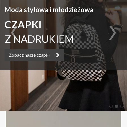
Moda stylowa i młodzieżowa
Moda stylowa i młodzieżowa
CZAPKI
TORBY
TECZKI
Z NADRUKIEM
I PLECAKI
Zobacz nasze czapki
Zobacz nasze torby