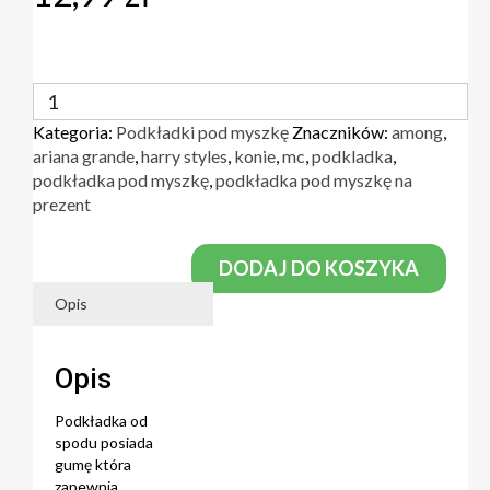
ilość
Podkładka
Kategoria:
Podkładki pod myszkę
Znaczników:
among
,
pod
ariana grande
,
harry styles
,
konie
,
mc
,
podkladka
,
myszkę
podkładka pod myszkę
,
podkładka pod myszkę na
prezent
DODAJ DO KOSZYKA
Opis
Opis
Podkładka od
spodu posiada
gumę która
zapewnia