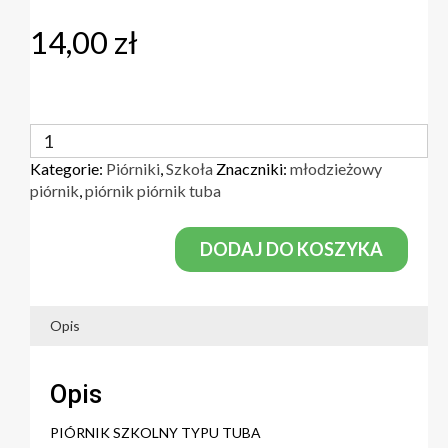
14,00
zł
ilość
PIÓRNIK
Kategorie:
Piórniki
,
Szkoła
Znaczniki:
młodzieżowy
piórniki
piórnik
,
piórnik piórnik tuba
szkolny
tuba
młodzieżowy
DODAJ DO KOSZYKA
Opis
Opis
PIÓRNIK SZKOLNY TYPU TUBA