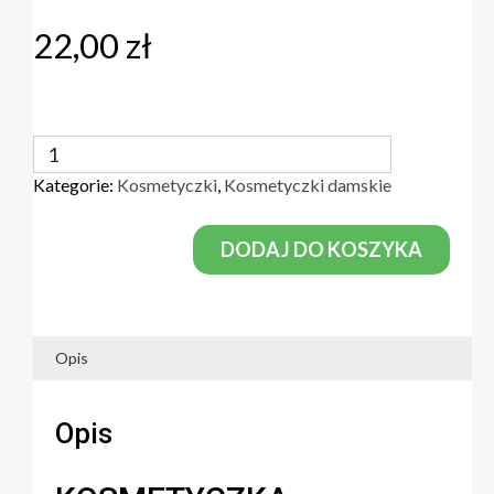
22,00
zł
ilość
Kosmetyczka
Kategorie:
Kosmetyczki
,
Kosmetyczki damskie
pojemna
na
kosmetyki
DODAJ DO KOSZYKA
podróżna
Opis
Opis