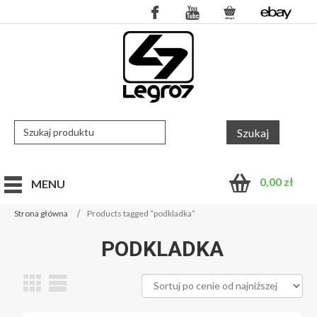
0,00
zł
MENU
Strona główna
Products tagged “podkladka”
PODKLADKA