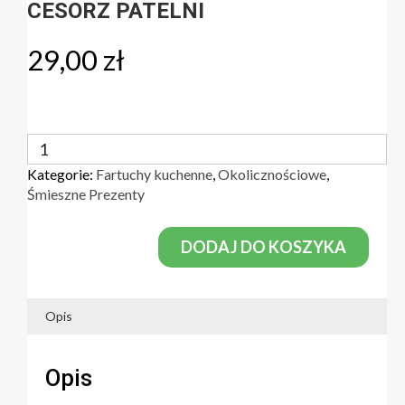
CESORZ PATELNI
29,00
zł
ilość
Fartuch
Kategorie:
Fartuchy kuchenne
,
Okolicznościowe
,
kuchenny
Śmieszne Prezenty
na
prezent,
z
DODAJ DO KOSZYKA
nadrukiem
-
Cesorz
Opis
Patelni
Opis